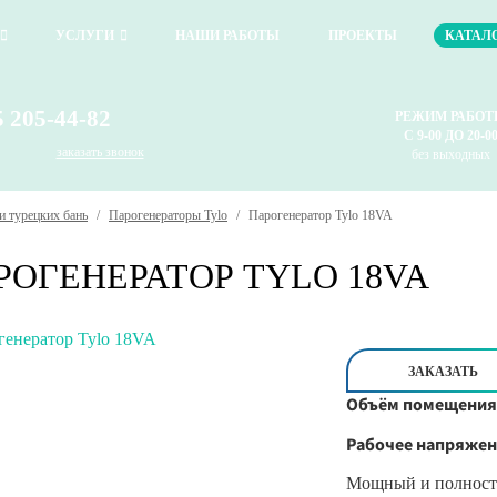
УСЛУГИ
НАШИ РАБОТЫ
ПРОЕКТЫ
КАТАЛ
5 205-44-82
РЕЖИМ РАБО
С 9-00 ДО 20-0
заказать звонок
без выходных
и турецких бань
/
Парогенераторы Tylo
/
Парогенератор Tylo 18VA
РОГЕНЕРАТОР
TYLO 18VA
ЗАКАЗАТЬ
Объём помещения
Рабочее напряжен
Мощный и полность