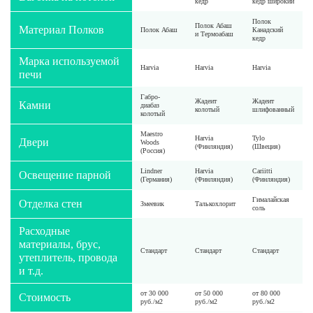
кедр
кедр широкий
Полок
Полок Абаш
Материал Полков
Полок Абаш
Канадский
и Термоабаш
кедр
Марка используемой
Harvia
Harvia
Harvia
печи
Габро-
Жадеит
Жадеит
Камни
диабаз
колотый
шлифованный
колотый
Мaestro
Harvia
Tylo
Двери
Woods
(Финляндия)
(Швеция)
(Россия)
Lindner
Harvia
Cariitti
Освещение парной
(Германия)
(Финляндия)
(Финляндия)
Гималайская
Отделка стен
Змеевик
Талькохлорит
соль
Расходные
материалы, брус,
Стандарт
Стандарт
Стандарт
утеплитель, провода
и т.д.
от 30 000
от 50 000
от 80 000
Стоимость
руб./м2
руб./м2
руб./м2