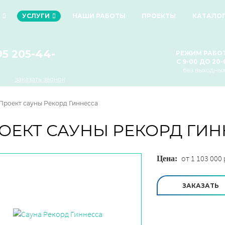
УСЛУГИ
НАШИ РАБОТЫ
ПРОЕКТЫ
КАТАЛО
95 205-44-
РЕЖИМ РАБО
С 9-00 ДО 20-
без выходны
заказать звонок
Проект сауны Рекорд Гиннесса
ОЕКТ САУНЫ
РЕКОРД ГИН
от 1 103 000 
Цена:
ЗАКАЗАТЬ