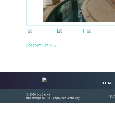
Возврат к списку
О НАС
© 2026 ЭкоСауна
Пол
проектирование и строительство саун