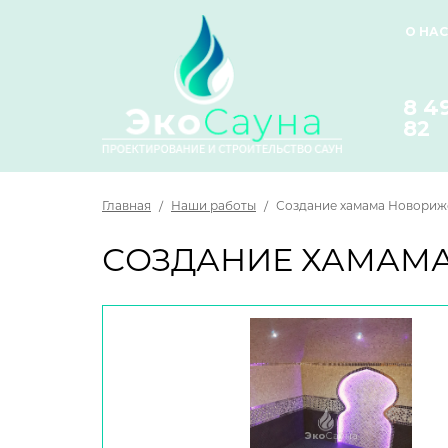
О НАС
8 4
82
Главная
/
Наши работы
/
Создание хамама Новориж
СОЗДАНИЕ ХАМАМ