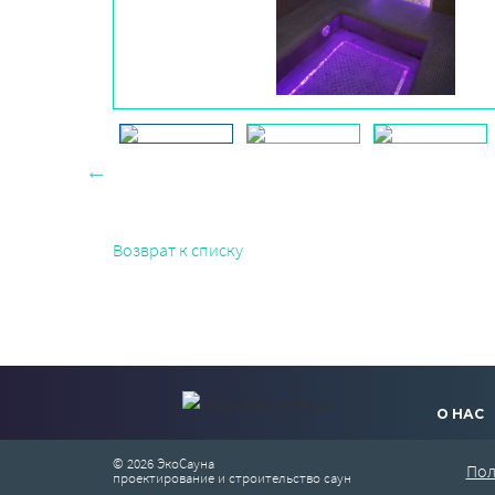
Возврат к списку
О НАС
© 2026 ЭкоСауна
Пол
проектирование и строительство саун