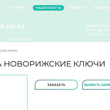
УСЛУГИ
НАШИ РАБОТЫ
ПРОЕКТЫ
КАТАЛО
95 205-44-
РЕЖИМ РАБО
С 9-00 ДО 20-
без выходны
заказать звонок
ские ключи
А
НОВОРИЖСКИЕ КЛЮЧИ
ЗАКАЗАТЬ
ВЫЗВАТЬ ЗАМ